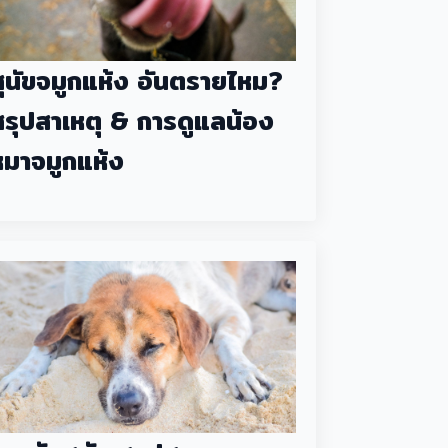
สุนัขจมูกแห้ง อันตรายไหม?
สรุปสาเหตุ & การดูแลน้อง
หมาจมูกแห้ง