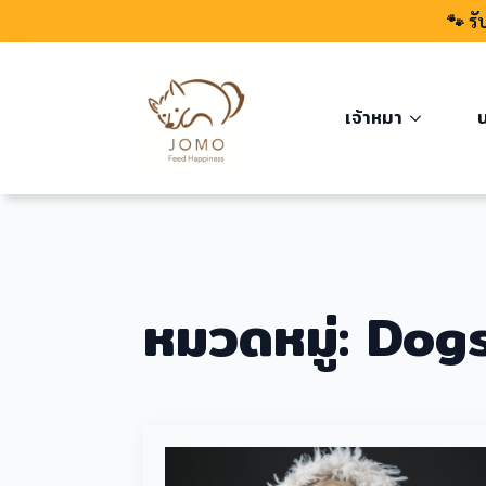
🐾 รั
เจ้าหมา
น
หมวดหมู่:
Dog