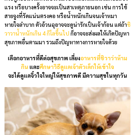
แรง หรือบางครั้งอาจจะเป็นสาเหตุภายนอก เช่น การใช้
สายจูงที่รัดแน่นตรงคอ หรือน้ำหนักเกินจนเจ้าหมา
หายใจลำบาก ตัวอ้วนฉุอาจจะดูน่ารักเป็นเจ้าก้อน แต่ถ้า
ชิ
วาวาน้ำหนักเกิน 4 กิโลขึ้นไป
ก็อาจจะส่งผลให้เกิดปัญหา
สุขภาพอื่นตามมา รวมถึงปัญหาทางการหายใจด้วย
เลือกอาหารที่ดีต่อสุขภาพ เลี่ยง
อาหารที่ชิวาว่าห้าม
กิน
และ
ศึกษาวิธีดูแลเจ้าตัวเล็กให้เข้าใจ
จะได้ดูแลจิ๋วใจใหญ่ให้สุขภาพดี มีความสุขในทุกวัน