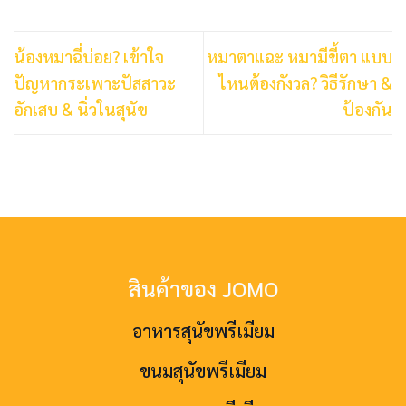
น้องหมาฉี่บ่อย? เข้าใจ
หมาตาแฉะ หมามีขี้ตา แบบ
ปัญหากระเพาะปัสสาวะ
ไหนต้องกังวล? วิธีรักษา &
อักเสบ & นิ่วในสุนัข
ป้องกัน
สินค้าของ JOMO
อาหารสุนัขพรีเมียม
ขนมสุนัขพรีเมียม