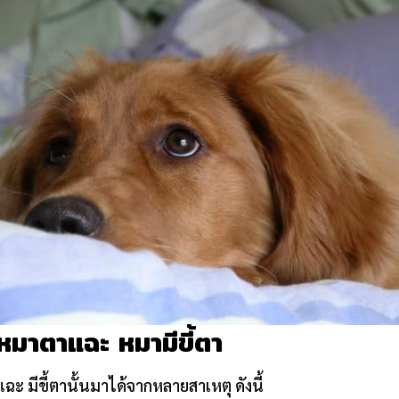
้หมาตาแฉะ หมามีขี้ตา
 มีขี้ตานั้นมาได้จากหลายสาเหตุ ดังนี้