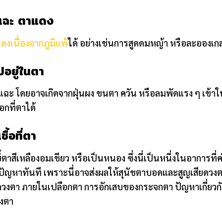
าแฉะ ตาแดง
งเนื่องจากภูมิแพ้
ได้ อย่างเช่นการสูดดมหญ้า หรือละอองเ
ปอยู่ในตา
าแฉะ โดยอาจเกิดจากฝุ่นผง ขนตา ควัน หรือลมพัดแรง ๆ เข้า
อกที่ตาได้
ื้อที่ตา
ี้ตาสีเหลืองอมเขียว หรือเป็นหนอง ซึ่งนี่เป็นหนึ่งในอาการท
ัญหาทันที เพราะนี่อาจส่งผลให้สุนัขตาบอดและสูญเสียดวงต
ี่ดวงตา ภายในเปลือกตา การอักเสบของกระจกตา ปัญหาเกี่ยวกั
วงตา