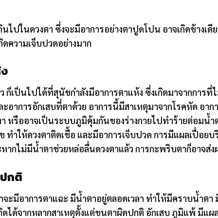
กินไปในดวงตา ซึ่งจะมีอาการอย่างตาปูดโปน อาจเกิดข้างเดียวห
เกิดความเจ็บปวดอย่างมาก
้ง
ว ก็เป็นไปได้ที่สุนัขกำลังมีอาการตาแห้ง ซึ่งเกิดมาจากการท
ละอาการอักเสบที่ตาด้วย อาการนี้มีสาเหตุมาจากโรคหัด อาก
ตา หรืออาจเป็นระบบภูมิคุ้มกันของร่างกายไปทำร้ายต่อมน้
ัข ทำให้ดวงตาติดเชื้อ และมีอาการเจ็บปวด การมีแผลเปื่อยบ
หากไม่มีน้ำตาช่วยหล่อลื่นดวงตาแล้ว การกะพริบตาก็อาจส่ง
ปกติ
จะมีอาการตาแฉะ มีน้ำตาอยู่ตลอดเวลา ทำให้มีคราบน้ำตา ม
เกิดได้จากหลากสาเหตุตั้งแต่ขนตาผิดปกติ อักเสบ ภูมิแพ้ มีแผ