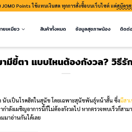
บ JOMO Points ใช้แทนเงินสด ทุกการสั่งซื้อบนเว็บไซต์ แค่
สมัครส
ายเหมียว
สินค้าทั้งหมด
ข้อมูลสุขภาพน้อง
ติดต่
มีขี้ตา แบบไหนต้องกังวล? วิธีรั
ับเป็นโรคฮิตในสุนัข โดยเฉพาะสุนัขพันธุ์หน้าสั้น ซึ่ง
มีสาเ
ำลังเผชิญอาการนี้ก็ไม่ต้องกังวลไป หากตรวจพบเร็วก็สามาร
ามมาอ่านกันได้เลย