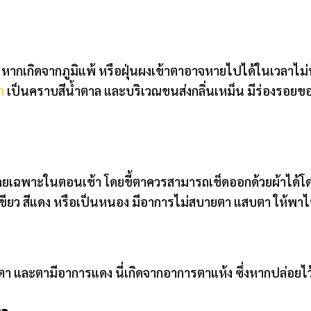
หากเกิดจากภูมิแพ้ หรือฝุ่นผงเข้าตาอาจหายไปได้ในเวลาไม
า
เป็นคราบสีน้ำตาล และบริเวณขนส่งกลิ่นเหม็น มีร่องรอยของผ
ิโดยเฉพาะในตอนเช้า โดยขี้ตาควรสามารถเช็ดออกด้วยผ้าได้โด
อมเขียว สีแดง หรือเป็นหนอง มีอาการไม่สบายตา แสบตา ให้พ
มตา และตามีอาการแดง นี่เกิดจากอาการตาแห้ง ซึ่งหากปล่อยไ