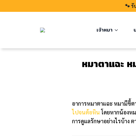
🐾 รั
เจ้าหมา
น
หมาตาแฉะ หมา
อาการหมาตาแฉะ หมามีขี้ตา น
ไปจนต้อหิน
โดยหากน้องหมาก
การดูแลรักษาอย่างไรบ้าง ต