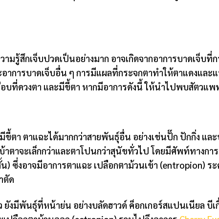
า
ามรู้สึกเจ็บปวดเป็นอย่างมาก อาจเกิดจากอาการบาดเจ็บที่กร
การบาดเจ็บอื่น ๆ การมีแผลที่กระจกตาทำให้ตาแดงและแห้
ลือบที่ดวงตา และมีขี้ตา หากมีอาการดังนี้ ให้นำไปพบสัตวแพท
ขี้ตา ตาแฉะได้มากกว่าสายพันธุ์อื่น อย่างเช่นปั๊ก ปักกิ่ง และบ
บ้าตาจะเล็กกว่าและตาโปนกว่าสุนัขทั่วไป โดยมีศัพท์ทางการ
สั้น) ซึ่งอาจมีอาการตาแฉะ เปลือกตาม้วนเข้า (entropion) 
าตัด
 ยังมีพันธุ์ที่หน้าย่น อย่างบลัดฮาวด์ ค็อกเกอร์สแปนเนียล บีเ
าวะเปลือกตาม้วนออก (ectropion) รวมไปถึงอาการ
Cherry Eye ท