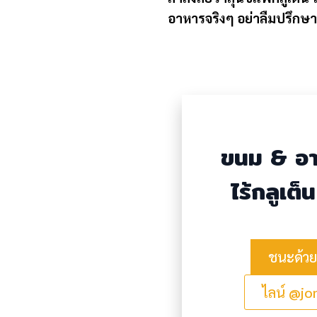
อาหารจริงๆ อย่าลืมปรึกษ
ขนม & อ
ไร้กลูเต็น
ชนะด้วย
ไลน์ @j