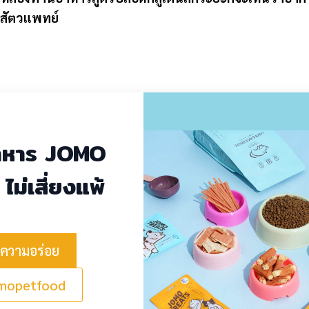
าสัตวแพทย์
าหาร JOMO
 ไม่เสี่ยงแพ้
ความอร่อย
omopetfood