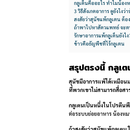
กลูเต็นคืออะไร ทำไมน้องห
3 วิธีสังเกตอาการ ดูยังไงว
สงสัยว่าสุนัขแพ้กลูเตน ต้อ
ถ้าพาไปหาสัตวแพทย์ จะตร
รักษาอาการแพ้กลูเต็นยังไง
ข้าวคือธัญพืชที่ไร้กลูเตน
สรุปตรงนี้ กลูเต
สุนัขมีอาการแพ้ได้เหมือนม
ที่พวกเขาไม่สามารถสื่อสาร
กลูเตนเป็นหนึ่งในโปรตีนพื
ต่อระบบย่อยอาหาร น้องหม
ถ้าสงสัยว่าสุนัขแพ้กลูเตน