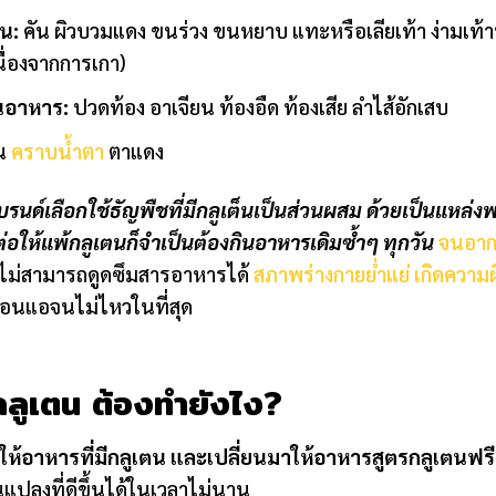
น:
คัน ผิวบวมแดง ขนร่วง ขนหยาบ แทะหรือเลียเท้า ง่ามเท
นื่องจากการเกา)
นอาหาร:
ปวดท้อง อาเจียน ท้องอืด ท้องเสีย ลำไส้อักเสบ
่น
คราบน้ำตา
ตาแดง
ด์เลือกใช้ธัญพืชที่มีกลูเต็นเป็นส่วนผสม ด้วยเป็นแหล่ง
 ต่อให้แพ้กลูเตนก็จำเป็นต้องกินอาหารเดิมซ้ำๆ ทุกวัน
จนอาก
ไม่สามารถดูดซึมสารอาหารได้
สภาพร่างกายย่ำแย่
เกิดความผ
อ่อนแอจนไม่ไหวในที่สุด
้กลูเตน ต้องทำยังไง?
ให้อาหารที่มีกลูเตน และเปลี่ยนมาให้อาหารสูตรกลูเตนฟรี
นแปลงที่ดีขึ้นได้ในเวลาไม่นาน