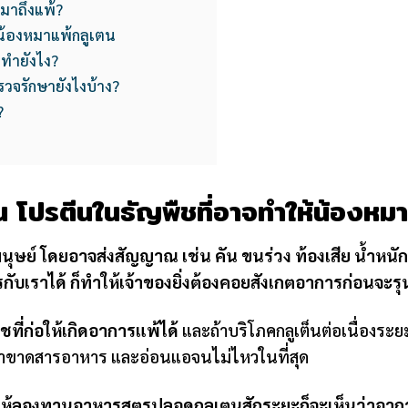
มาถึงแพ้?
่าน้องหมาแพ้กลูเตน
งทำยังไง?
วจรักษายังไงบ้าง?
?
น โปรตีนในธัญพืชที่อาจทำให้น้องหมา
นุษย์ โดยอาจส่งสัญญาณ เช่น คัน ขนร่วง ท้องเสีย น้ำหนั
กับเราได้ ก็ทำให้เจ้าของยิ่งต้องคอยสังเกตอาการก่อนจะร
ชที่ก่อให้เกิดอาการแพ้ได้
และถ้าบริโภคกลูเต็นต่อเนื่องระย
าขาดสารอาหาร และอ่อนแอจนไม่ไหวในที่สุด
 ให้ลองทานอาหารสูตรปลอดกลูเตนสักระยะก็จะเห็นว่าอาการด