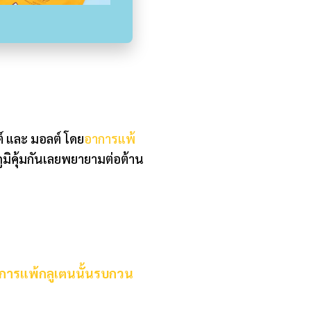
สต์ และ มอลต์ โดย
อาการแพ้
มิคุ้มกันเลยพยายามต่อต้าน
การแพ้กลูเตนนั้นรบกวน