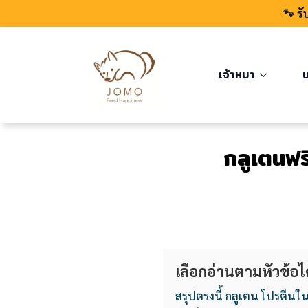
🐾 รั
เจ้าหมา
น
กลูเตนฟร
เลือกอ่านตามหัวข้อได
สรุปตรงนี้ กลูเตน โปรตีนใ