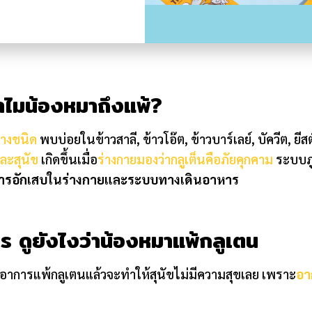
ทำไมน้องหมาถึงแพ้?
างชนิด
พบบ่อยในข้าวสาลี, ข้าวโอ๊ต, ข้าวบาร์เลย์, บัควีต, ​ยี
และสุนัข
เกิดขึ้นเมื่อ
ร่างกายมองว่ากลูเต็นคือภัยคุกคาม
ระบบภู
การอักเสบในร่างกายและระบบทางเดินอาหาร
าร ดูยังไงว่าน้องหมาแพ้กลูเตน
มีอาการแพ้กลูเตนแล้วจะทำให้สุนัขไม่มีความสุขเลย เพราะ
อา