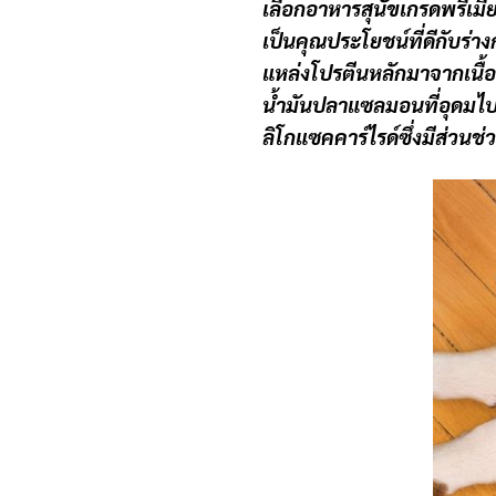
เลือกอาหารสุนัขเกรดพรีเมี
เป็นคุณประโยชน์ที่ดีกับร่
แหล่งโปรตีนหลักมาจากเนื้อแ
น้ำมันปลาแซลมอนที่อุดมไป
ลิโกแซคคาร์ไรด์ซึ่งมีส