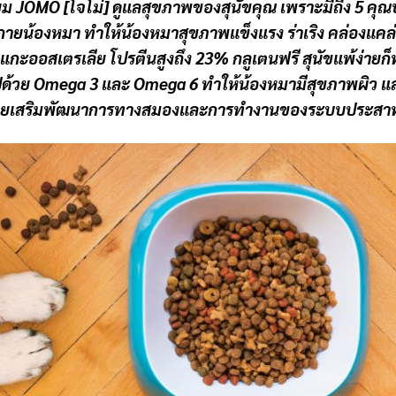
ยม JOMO [โจโม่] ดูแลสุขภาพของสุนัขคุณ เพราะมีถึง 5 คุณ
างกายน้องหมา ทำให้น้องหมาสุขภาพแข็งแรง ร่าเริง คล่องแคล่
กะออสเตรเลีย โปรตีนสูงถึง 23% กลูเตนฟรี สุนัขแพ้ง่ายก็ท
ด้วย Omega 3 และ Omega 6 ทำให้น้องหมามีสุขภาพผิว และข
่วนช่วยเสริมพัฒนาการทางสมองและการทำงานของระบบประส