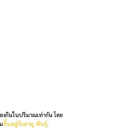
ต้องกินในปริมาณเท่ากัน โดย
้น
ขึ้นอยู่กับอายุ, พันธุ์,