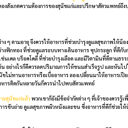
ัข ลองสังเกตความต้องการของสุนัขแก่และปรึกษาสัตวแพทย์ถ
่าง ๆ ตามอายุ จึงควรให้อาหารที่ช่วยบำรุงดูแลสุขภาพให้น้องห
างฟักทอง ที่ช่วยดูแลระบบทางเดินอาหาร ซุปกระดูก ที่ดีกับก
 เช่นเคล บร็อคโคลี่ ที่ช่วยบำรุงเลือด และมีวิตามินที่ดีตามธร
ต้น อย่างไรก็ดีควรลดปริมาณการให้ขนมสำเร็จรูป และหันไปใ
ขไม่ทานอาหารหรือเบื่ออาหาร ลองเปลี่ยนมาให้อาหารเปีย
ธอาหารติดกันหลายวันก็ควรนำไปพบสัตวแพทย์
ะสุนัขแก่แล้ว
พวกเขาก็ยังมีข้อจำกัดต่าง ๆ ที่เจ้าของควรรู้เพ
รขับถ่าย ดูแลสุขภาพผิวหนังและขน ซึ่งอาหารที่ดีก็ช่วยให้